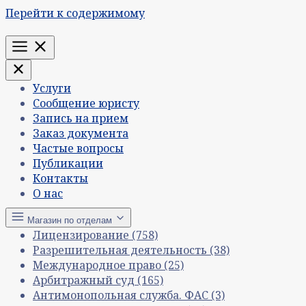
Перейти к содержимому
Меню
Услуги
Сообщение юристу
Запись на прием
Заказ документа
Частые вопросы
Публикации
Контакты
О нас
Магазин по отделам
Лицензирование
(758)
Разрешительная деятельность
(38)
Международное право
(25)
Арбитражный суд
(165)
Антимонопольная служба. ФАС
(3)