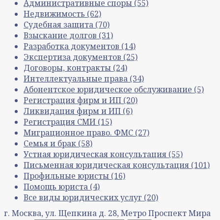
Административные споры
(55)
Недвижимость
(62)
Судебная защита
(70)
Взыскание долгов
(31)
Разработка документов
(14)
Экспертиза документов
(25)
Договоры, контракты
(24)
Интеллектуальные права
(34)
Абонентское юридическое обслуживание
(5)
Регистрация фирм и ИП
(20)
Ликвидация фирм и ИП
(6)
Регистрация СМИ
(15)
Миграционное право. ФМС
(27)
Семья и брак
(58)
Устная юридическая консультация
(55)
Письменная юридическая консультация
(101)
Профильные юристы
(16)
Помощь юриста
(4)
Все виды юридических услуг
(20)
г. Москва, ул. Щепкина д. 28, Метро Проспект Мира