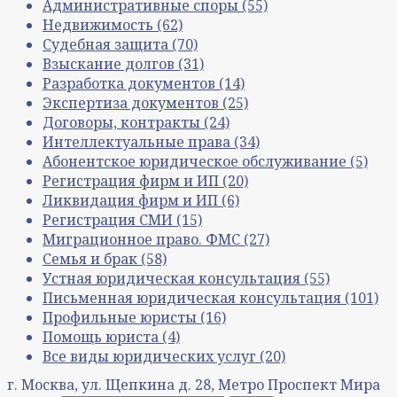
Административные споры
(55)
Недвижимость
(62)
Судебная защита
(70)
Взыскание долгов
(31)
Разработка документов
(14)
Экспертиза документов
(25)
Договоры, контракты
(24)
Интеллектуальные права
(34)
Абонентское юридическое обслуживание
(5)
Регистрация фирм и ИП
(20)
Ликвидация фирм и ИП
(6)
Регистрация СМИ
(15)
Миграционное право. ФМС
(27)
Семья и брак
(58)
Устная юридическая консультация
(55)
Письменная юридическая консультация
(101)
Профильные юристы
(16)
Помощь юриста
(4)
Все виды юридических услуг
(20)
г. Москва, ул. Щепкина д. 28, Метро Проспект Мира