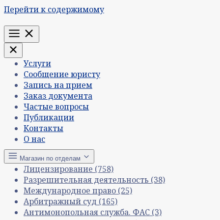
Перейти к содержимому
Меню
Услуги
Сообщение юристу
Запись на прием
Заказ документа
Частые вопросы
Публикации
Контакты
О нас
Магазин по отделам
Лицензирование
(758)
Разрешительная деятельность
(38)
Международное право
(25)
Арбитражный суд
(165)
Антимонопольная служба. ФАС
(3)