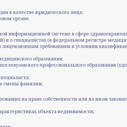
ции в качестве юридического лица;
говом органе.
ной информационной системе в сфере здравоохранени
) и о специалистах (в федеральном регистре медици
 лицензионным требованиям и условиям квалификац
медицинского образования;
ослевузовского профессионального образования (уд
специалиста;
ае смены фамилии;
жащих на праве собственности или на ином законн
характеристиках объекта недвижимости;
нтов: