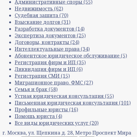
Административные споры
(55)
Недвижимость
(62)
Судебная защита
(70)
Взыскание долгов
(31)
Разработка документов
(14)
Экспертиза документов
(25)
Договоры, контракты
(24)
Интеллектуальные права
(34)
Абонентское юридическое обслуживание
(5)
Регистрация фирм и ИП
(35)
Ликвидация фирм и ИП
(6)
Регистрация СМИ
(15)
Миграционное право. ФМС
(27)
Семья и брак
(58)
Устная юридическая консультация
(55)
Письменная юридическая консультация
(101)
Профильные юристы
(16)
Помощь юриста
(4)
Все виды юридических услуг
(20)
г. Москва, ул. Щепкина д. 28, Метро Проспект Мира