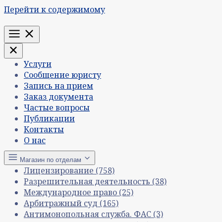
Перейти к содержимому
Меню
Услуги
Сообщение юристу
Запись на прием
Заказ документа
Частые вопросы
Публикации
Контакты
О нас
Магазин по отделам
Лицензирование
(758)
Разрешительная деятельность
(38)
Международное право
(25)
Арбитражный суд
(165)
Антимонопольная служба. ФАС
(3)