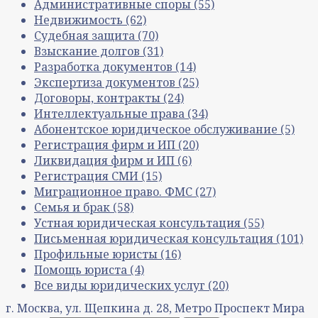
Административные споры
(55)
Недвижимость
(62)
Судебная защита
(70)
Взыскание долгов
(31)
Разработка документов
(14)
Экспертиза документов
(25)
Договоры, контракты
(24)
Интеллектуальные права
(34)
Абонентское юридическое обслуживание
(5)
Регистрация фирм и ИП
(20)
Ликвидация фирм и ИП
(6)
Регистрация СМИ
(15)
Миграционное право. ФМС
(27)
Семья и брак
(58)
Устная юридическая консультация
(55)
Письменная юридическая консультация
(101)
Профильные юристы
(16)
Помощь юриста
(4)
Все виды юридических услуг
(20)
г. Москва, ул. Щепкина д. 28, Метро Проспект Мира