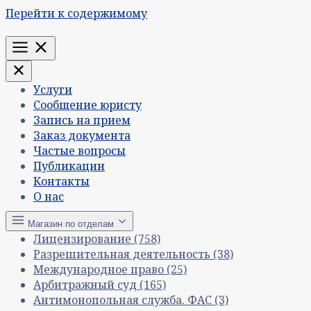
Перейти к содержимому
Меню
Услуги
Сообщение юристу
Запись на прием
Заказ документа
Частые вопросы
Публикации
Контакты
О нас
Магазин по отделам
Лицензирование
(758)
Разрешительная деятельность
(38)
Международное право
(25)
Арбитражный суд
(165)
Антимонопольная служба. ФАС
(3)