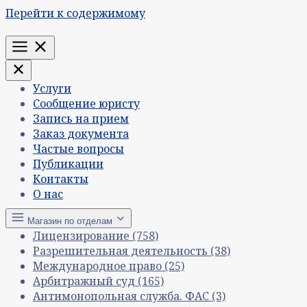
Перейти к содержимому
Меню
Услуги
Сообщение юристу
Запись на прием
Заказ документа
Частые вопросы
Публикации
Контакты
О нас
Магазин по отделам
Лицензирование
(758)
Разрешительная деятельность
(38)
Международное право
(25)
Арбитражный суд
(165)
Антимонопольная служба. ФАС
(3)