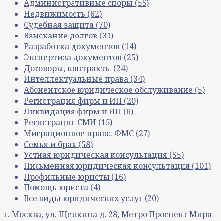
Административные споры
(55)
Недвижимость
(62)
Судебная защита
(70)
Взыскание долгов
(31)
Разработка документов
(14)
Экспертиза документов
(25)
Договоры, контракты
(24)
Интеллектуальные права
(34)
Абонентское юридическое обслуживание
(5)
Регистрация фирм и ИП
(20)
Ликвидация фирм и ИП
(6)
Регистрация СМИ
(15)
Миграционное право. ФМС
(27)
Семья и брак
(58)
Устная юридическая консультация
(55)
Письменная юридическая консультация
(101)
Профильные юристы
(16)
Помощь юриста
(4)
Все виды юридических услуг
(20)
г. Москва, ул. Щепкина д. 28, Метро Проспект Мира